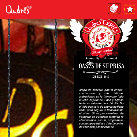
0
Arepa de chócolo, papita criolla,
chicharrones y más delicias
andresianas se le tienen por toda
la urbe capitalina. Pase y déjese
tentar a cualquier hora del día. No
olvide que esto de exprés no tiene
nada, pero seguro le llenará hasta
el alma. Si va por carretera, de
Paradero en Paradero también le
atenderemos, eso si, prográmese
con tiempo y déjese deleitar antes
de continuar por su camino.